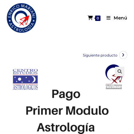
Menú
0
Siguiente producto