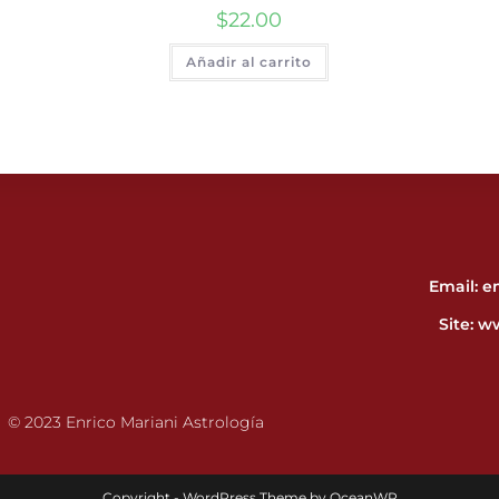
$
22.00
Añadir al carrito
Email: 
Site:
ww
© 2023 Enrico Mariani Astrología
Copyright - WordPress Theme by OceanWP